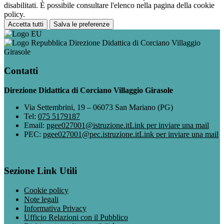
disabilitati. È possibile consultare l'elenco nella pagina della cookie
policy.
Accetta tutti
Salva le preferenze
Direzione Didattica di Corciano Villaggio
Girasole
Contatti
Direzione Didattica di Corciano Villaggio Girasole
Via Settembrini, 19 – 06073 San Mariano (PG)
Tel:
075 5179187
Email:
pgee027001@istruzione.it
Link per inviare una mail
PEC:
pgee027001@pec.istruzione.it
Link per inviare una mail
Sezione Link Utili
Cookie policy
Note legali
Informativa Privacy
Ufficio Relazioni con il Pubblico