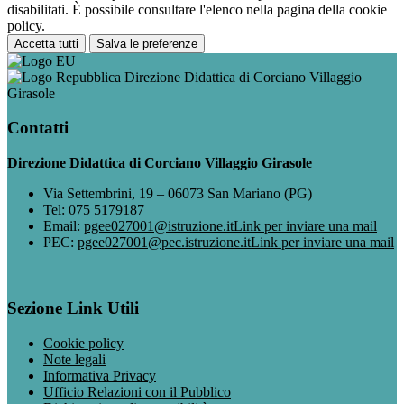
disabilitati. È possibile consultare l'elenco nella pagina della cookie
policy.
Accetta tutti
Salva le preferenze
Direzione Didattica di Corciano Villaggio
Girasole
Contatti
Direzione Didattica di Corciano Villaggio Girasole
Via Settembrini, 19 – 06073 San Mariano (PG)
Tel:
075 5179187
Email:
pgee027001@istruzione.it
Link per inviare una mail
PEC:
pgee027001@pec.istruzione.it
Link per inviare una mail
Sezione Link Utili
Cookie policy
Note legali
Informativa Privacy
Ufficio Relazioni con il Pubblico