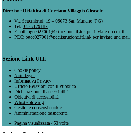
Direzione Didattica di Corciano Villaggio Girasole
Via Settembrini, 19 – 06073 San Mariano (PG)
Tel:
075 5179187
Email:
pgee027001@istruzione.it
Link per inviare una mail
PEC:
pgee027001@pec.istruzione.it
Link per inviare una mail
Sezione Link Utili
Cookie policy
Note legali
Informativa Privacy
Ufficio Relazioni con il Pubblico
Dichiarazione di accessibilità
Obiettivi di accessibilità
Whistleblowing
Gestione consensi cookie
Amministrazione trasparente
Pagina visualizzata
453
volte