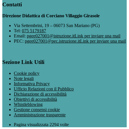
Contatti
Direzione Didattica di Corciano Villaggio Girasole
Via Settembrini, 19 – 06073 San Mariano (PG)
Tel:
075 5179187
Email:
pgee027001@istruzione.it
Link per inviare una mail
PEC:
pgee027001@pec.istruzione.it
Link per inviare una mail
Sezione Link Utili
Cookie policy
Note legali
Informativa Privacy
Ufficio Relazioni con il Pubblico
Dichiarazione di accessibilità
Obiettivi di accessibilità
Whistleblowing
Gestione consensi cookie
Amministrazione trasparente
Pagina visualizzata
2294
volte