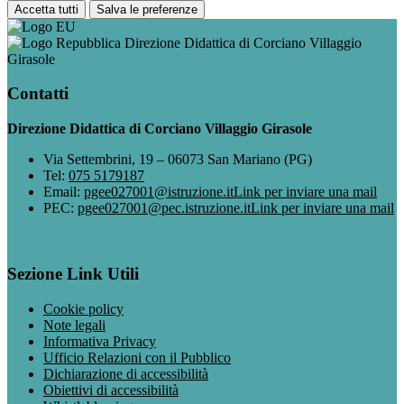
Accetta tutti
Salva le preferenze
Direzione Didattica di Corciano Villaggio
Girasole
Contatti
Direzione Didattica di Corciano Villaggio Girasole
Via Settembrini, 19 – 06073 San Mariano (PG)
Tel:
075 5179187
Email:
pgee027001@istruzione.it
Link per inviare una mail
PEC:
pgee027001@pec.istruzione.it
Link per inviare una mail
Sezione Link Utili
Cookie policy
Note legali
Informativa Privacy
Ufficio Relazioni con il Pubblico
Dichiarazione di accessibilità
Obiettivi di accessibilità