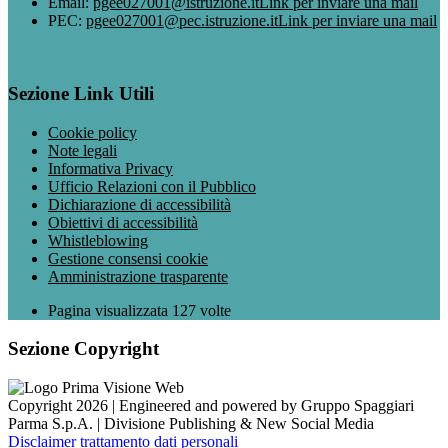
Email:
pgee027001@istruzione.it
Link per inviare una mail
PEC:
pgee027001@pec.istruzione.it
Link per inviare una mail
Sezione Link Utili
Cookie policy
Note legali
Informativa Privacy
Ufficio Relazioni con il Pubblico
Dichiarazione di accessibilità
Obiettivi di accessibilità
Whistleblowing
Gestione consensi cookie
Amministrazione trasparente
Pagina visualizzata
127
volte
Sezione Copyright
Copyright 2026 | Engineered and powered by Gruppo Spaggiari
Parma S.p.A. | Divisione Publishing & New Social Media
Disclaimer trattamento dati personali