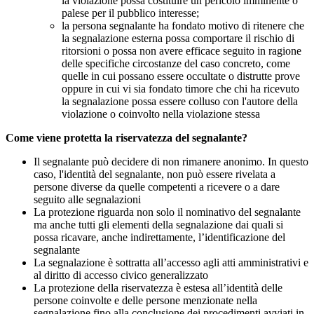
la violazione possa costituire un pericolo imminente o
palese per il pubblico interesse;
la persona segnalante ha fondato motivo di ritenere che
la segnalazione esterna possa comportare il rischio di
ritorsioni o possa non avere efficace seguito in ragione
delle specifiche circostanze del caso concreto, come
quelle in cui possano essere occultate o distrutte prove
oppure in cui vi sia fondato timore che chi ha ricevuto
la segnalazione possa essere colluso con l'autore della
violazione o coinvolto nella violazione stessa
Come viene protetta la riservatezza del segnalante?
Il segnalante può decidere di non rimanere anonimo. In questo
caso, l'identità del segnalante, non può essere rivelata a
persone diverse da quelle competenti a ricevere o a dare
seguito alle segnalazioni
La protezione riguarda non solo il nominativo del segnalante
ma anche tutti gli elementi della segnalazione dai quali si
possa ricavare, anche indirettamente, l’identificazione del
segnalante
La segnalazione è sottratta all’accesso agli atti amministrativi e
al diritto di accesso civico generalizzato
La protezione della riservatezza è estesa all’identità delle
persone coinvolte e delle persone menzionate nella
segnalazione fino alla conclusione dei procedimenti avviati in