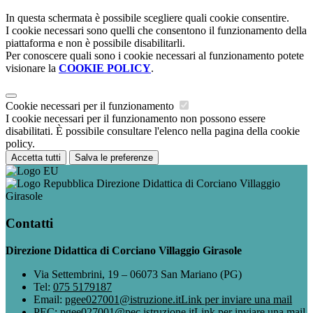
In questa schermata è possibile scegliere quali cookie consentire.
I cookie necessari sono quelli che consentono il funzionamento della
piattaforma e non è possibile disabilitarli.
Per conoscere quali sono i cookie necessari al funzionamento potete
visionare la
COOKIE POLICY
.
Cookie necessari per il funzionamento
I cookie necessari per il funzionamento non possono essere
disabilitati. È possibile consultare l'elenco nella pagina della cookie
policy.
Accetta tutti
Salva le preferenze
Direzione Didattica di Corciano Villaggio
Girasole
Contatti
Direzione Didattica di Corciano Villaggio Girasole
Via Settembrini, 19 – 06073 San Mariano (PG)
Tel:
075 5179187
Email:
pgee027001@istruzione.it
Link per inviare una mail
PEC:
pgee027001@pec.istruzione.it
Link per inviare una mail