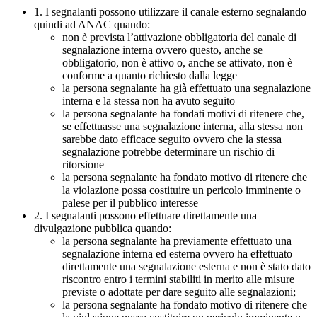
1. I segnalanti possono utilizzare il canale esterno segnalando
quindi ad ANAC quando:
non è prevista l’attivazione obbligatoria del canale di
segnalazione interna ovvero questo, anche se
obbligatorio, non è attivo o, anche se attivato, non è
conforme a quanto richiesto dalla legge
la persona segnalante ha già effettuato una segnalazione
interna e la stessa non ha avuto seguito
la persona segnalante ha fondati motivi di ritenere che,
se effettuasse una segnalazione interna, alla stessa non
sarebbe dato efficace seguito ovvero che la stessa
segnalazione potrebbe determinare un rischio di
ritorsione
la persona segnalante ha fondato motivo di ritenere che
la violazione possa costituire un pericolo imminente o
palese per il pubblico interesse
2. I segnalanti possono effettuare direttamente una
divulgazione pubblica quando:
la persona segnalante ha previamente effettuato una
segnalazione interna ed esterna ovvero ha effettuato
direttamente una segnalazione esterna e non è stato dato
riscontro entro i termini stabiliti in merito alle misure
previste o adottate per dare seguito alle segnalazioni;
la persona segnalante ha fondato motivo di ritenere che