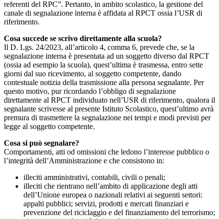
referenti del RPC”. Pertanto, in ambito scolastico, la gestione del
canale di segnalazione interna è affidata al RPCT ossia l’USR di
riferimento.
Cosa succede se scrivo direttamente alla scuola?
Il D. Lgs. 24/2023, all’articolo 4, comma 6, prevede che, se la
segnalazione interna è presentata ad un soggetto diverso dal RPCT
(ossia ad esempio la scuola), quest’ultima è trasmessa, entro sette
giorni dal suo ricevimento, al soggetto competente, dando
contestuale notizia della trasmissione alla persona segnalante. Per
questo motivo, pur ricordando l’obbligo di segnalazione
direttamente al RPCT individuato nell’USR di riferimento, qualora il
segnalante scrivesse al presente Istituto Scolastico, quest’ultimo avrà
premura di trasmettere la segnalazione nei tempi e modi previsti per
legge al soggetto competente.
Cosa si può segnalare?
Comportamenti, atti od omissioni che ledono l’interesse pubblico o
l’integrità dell’Amministrazione e che consistono in:
illeciti amministrativi, contabili, civili o penali;
illeciti che rientrano nell’ambito di applicazione degli atti
dell’Unione europea o nazionali relativi ai seguenti settori:
appalti pubblici; servizi, prodotti e mercati finanziari e
prevenzione del riciclaggio e del finanziamento del terrorismo;