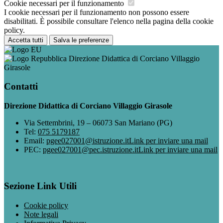
Cookie necessari per il funzionamento
I cookie necessari per il funzionamento non possono essere
disabilitati. È possibile consultare l'elenco nella pagina della cookie
policy.
Accetta tutti
Salva le preferenze
Direzione Didattica di Corciano Villaggio
Girasole
Contatti
Direzione Didattica di Corciano Villaggio Girasole
Via Settembrini, 19 – 06073 San Mariano (PG)
Tel:
075 5179187
Email:
pgee027001@istruzione.it
Link per inviare una mail
PEC:
pgee027001@pec.istruzione.it
Link per inviare una mail
Sezione Link Utili
Cookie policy
Note legali