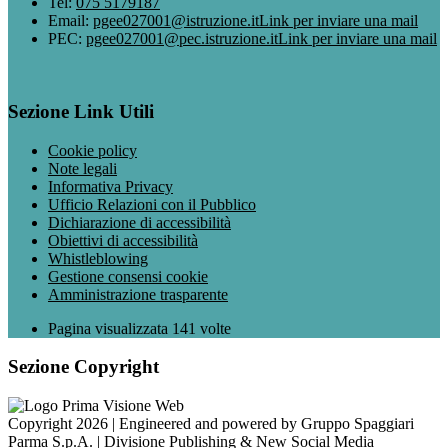
Tel:
075 5179187
Email:
pgee027001@istruzione.it
Link per inviare una mail
PEC:
pgee027001@pec.istruzione.it
Link per inviare una mail
Sezione Link Utili
Cookie policy
Note legali
Informativa Privacy
Ufficio Relazioni con il Pubblico
Dichiarazione di accessibilità
Obiettivi di accessibilità
Whistleblowing
Gestione consensi cookie
Amministrazione trasparente
Pagina visualizzata
141
volte
Sezione Copyright
Copyright 2026 | Engineered and powered by Gruppo Spaggiari
Parma S.p.A. | Divisione Publishing & New Social Media