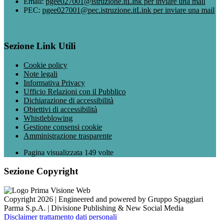
Email:
pgee027001@istruzione.it
Link per inviare una mail
PEC:
pgee027001@pec.istruzione.it
Link per inviare una mail
Sezione Link Utili
Cookie policy
Note legali
Informativa Privacy
Ufficio Relazioni con il Pubblico
Dichiarazione di accessibilità
Obiettivi di accessibilità
Whistleblowing
Gestione consensi cookie
Amministrazione trasparente
Pagina visualizzata
149
volte
Sezione Copyright
Copyright 2026 | Engineered and powered by Gruppo Spaggiari
Parma S.p.A. | Divisione Publishing & New Social Media
Disclaimer trattamento dati personali