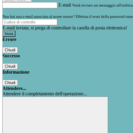
E-mail
Verrà inviato un messaggio all'indirizz
Non hai una e-mail associata al nome utente? Effettua il reset della password tram
E-mail inviata, si prega di controllare la casella di posta elettronica!
Errore
Chiudi
Successo
Chiudi
Informazione
Chiudi
Attendere...
Attendere il completamento dell'operazione...