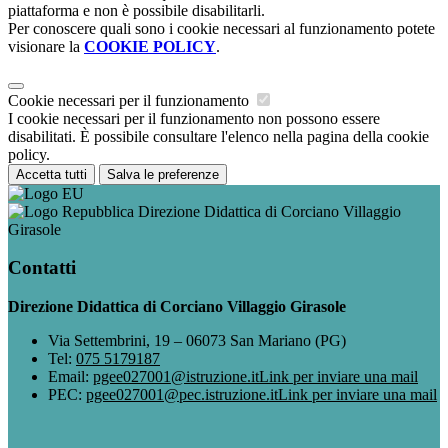
piattaforma e non è possibile disabilitarli.
Per conoscere quali sono i cookie necessari al funzionamento potete
visionare la
COOKIE POLICY
.
Cookie necessari per il funzionamento
I cookie necessari per il funzionamento non possono essere
disabilitati. È possibile consultare l'elenco nella pagina della cookie
policy.
Accetta tutti
Salva le preferenze
Direzione Didattica di Corciano Villaggio
Girasole
Contatti
Direzione Didattica di Corciano Villaggio Girasole
Via Settembrini, 19 – 06073 San Mariano (PG)
Tel:
075 5179187
Email:
pgee027001@istruzione.it
Link per inviare una mail
PEC:
pgee027001@pec.istruzione.it
Link per inviare una mail