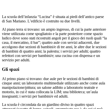
La scuola dell’infanzia “Lucina” è situata ai piedi dell’antico paese
di San Mariano. L’edificio è costruito su due livelli.
Al piano terra si trovano: un ampio ingresso, di cui la parte anteriore
viene utilizzata come spogliatoio e la parte posteriore come spazio
ludico dove sono stati ricostruiti angoli per il gioco dei ruoli quali “la
casa, il mercatino, il bar”; quattro aule con servizi adiacenti, due
accolgono due sezioni di bambini/e di tre anni, le altre due le sezioni
di bambini di quattro anni; la palestra; i servizi per adulti; quattro
refettori con servizi per bambini/e; una cucina con dispensa e un
servizio per adulti.
Gli spazi
Al primo piano si trovano: due aule per le sezioni di bambini di
cinque anni; un laboratorio multimediale utilizzato anche come aula
manipolazione/pittura; un salone adibito a laboratorio teatrale e
motorio, in cui è stata collocata la LIM; una biblioteca; un’aula
insegnanti; i servizi per bambini/e ed adulti.
La scuola è circondata da un giardino diviso in quattro spazi
attrezzati (casette di legno, scivoli, arrampicate ecc.), da cui si può