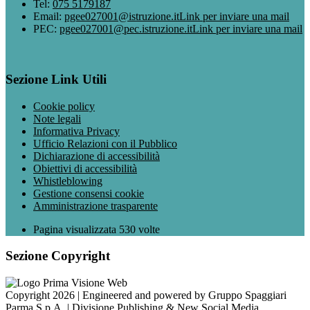
Tel:
075 5179187
Email:
pgee027001@istruzione.it
Link per inviare una mail
PEC:
pgee027001@pec.istruzione.it
Link per inviare una mail
Sezione Link Utili
Cookie policy
Note legali
Informativa Privacy
Ufficio Relazioni con il Pubblico
Dichiarazione di accessibilità
Obiettivi di accessibilità
Whistleblowing
Gestione consensi cookie
Amministrazione trasparente
Pagina visualizzata
530
volte
Sezione Copyright
Copyright 2026 | Engineered and powered by Gruppo Spaggiari
Parma S.p.A. | Divisione Publishing & New Social Media