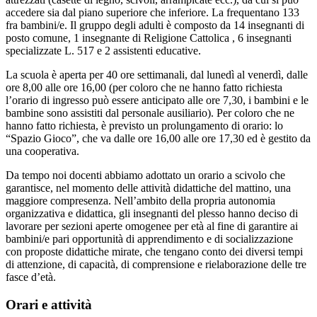
accedere sia dal piano superiore che inferiore. La frequentano 133
fra bambini/e. Il gruppo degli adulti è composto da 14 insegnanti di
posto comune, 1 insegnante di Religione Cattolica , 6 insegnanti
specializzate L. 517 e 2 assistenti educative.
La scuola è aperta per 40 ore settimanali, dal lunedì al venerdì, dalle
ore 8,00 alle ore 16,00 (per coloro che ne hanno fatto richiesta
l’orario di ingresso può essere anticipato alle ore 7,30, i bambini e le
bambine sono assistiti dal personale ausiliario). Per coloro che ne
hanno fatto richiesta, è previsto un prolungamento di orario: lo
“Spazio Gioco”, che va dalle ore 16,00 alle ore 17,30 ed è gestito da
una cooperativa.
Da tempo noi docenti abbiamo adottato un orario a scivolo che
garantisce, nel momento delle attività didattiche del mattino, una
maggiore compresenza. Nell’ambito della propria autonomia
organizzativa e didattica, gli insegnanti del plesso hanno deciso di
lavorare per sezioni aperte omogenee per età al fine di garantire ai
bambini/e pari opportunità di apprendimento e di socializzazione
con proposte didattiche mirate, che tengano conto dei diversi tempi
di attenzione, di capacità, di comprensione e rielaborazione delle tre
fasce d’età.
Orari e attività