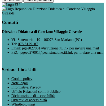
Accetta tutti
Salva le preferenze
Direzione Didattica di Corciano Villaggio
Girasole
Contatti
Direzione Didattica di Corciano Villaggio Girasole
Via Settembrini, 19 – 06073 San Mariano (PG)
Tel:
075 5179187
Email:
pgee027001@istruzione.it
Link per inviare una mail
PEC:
pgee027001@pec.istruzione.it
Link per inviare una mail
Sezione Link Utili
Cookie policy
Note legali
Informativa Privacy
Ufficio Relazioni con il Pubblico
Dichiarazione di accessibilità
Obiettivi di accessibilità
Whistleblowing