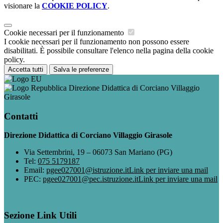
visionare la
COOKIE POLICY
.
Cookie necessari per il funzionamento
I cookie necessari per il funzionamento non possono essere
disabilitati. È possibile consultare l'elenco nella pagina della cookie
policy.
Accetta tutti
Salva le preferenze
Direzione Didattica di Corciano Villaggio
Girasole
Contatti
Direzione Didattica di Corciano Villaggio Girasole
Via Settembrini, 19 – 06073 San Mariano (PG)
Tel:
075 5179187
Email:
pgee027001@istruzione.it
Link per inviare una mail
PEC:
pgee027001@pec.istruzione.it
Link per inviare una mail
Sezione Link Utili