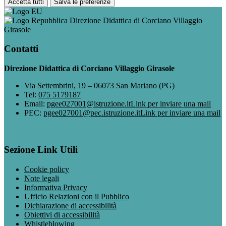
Accetta tutti
Salva le preferenze
Direzione Didattica di Corciano Villaggio
Girasole
Contatti
Direzione Didattica di Corciano Villaggio Girasole
Via Settembrini, 19 – 06073 San Mariano (PG)
Tel:
075 5179187
Email:
pgee027001@istruzione.it
Link per inviare una mail
PEC:
pgee027001@pec.istruzione.it
Link per inviare una mail
Sezione Link Utili
Cookie policy
Note legali
Informativa Privacy
Ufficio Relazioni con il Pubblico
Dichiarazione di accessibilità
Obiettivi di accessibilità
Whistleblowing