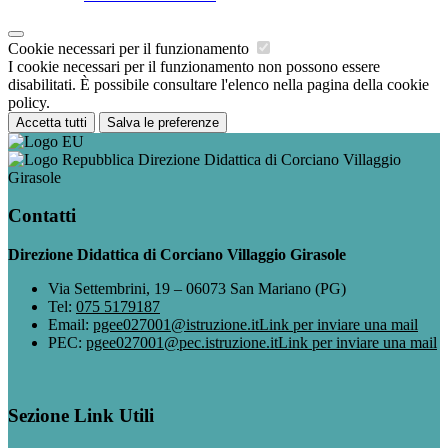
Cookie necessari per il funzionamento
I cookie necessari per il funzionamento non possono essere
disabilitati. È possibile consultare l'elenco nella pagina della cookie
policy.
Accetta tutti
Salva le preferenze
Direzione Didattica di Corciano Villaggio
Girasole
Contatti
Direzione Didattica di Corciano Villaggio Girasole
Via Settembrini, 19 – 06073 San Mariano (PG)
Tel:
075 5179187
Email:
pgee027001@istruzione.it
Link per inviare una mail
PEC:
pgee027001@pec.istruzione.it
Link per inviare una mail
Sezione Link Utili