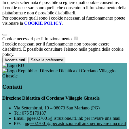
In questa schermata è possibile scegliere quali cookie consentire.
I cookie necessari sono quelli che consentono il funzionamento della
piattaforma e non è possibile disabilitarli.
Per conoscere quali sono i cookie necessari al funzionamento potete
visionare la
COOKIE POLICY
.
Cookie necessari per il funzionamento
I cookie necessari per il funzionamento non possono essere
disabilitati. È possibile consultare l'elenco nella pagina della cookie
policy.
Accetta tutti
Salva le preferenze
Direzione Didattica di Corciano Villaggio
Girasole
Contatti
Direzione Didattica di Corciano Villaggio Girasole
Via Settembrini, 19 – 06073 San Mariano (PG)
Tel:
075 5179187
Email:
pgee027001@istruzione.it
Link per inviare una mail
PEC:
pgee027001@pec.istruzione.it
Link per inviare una mail