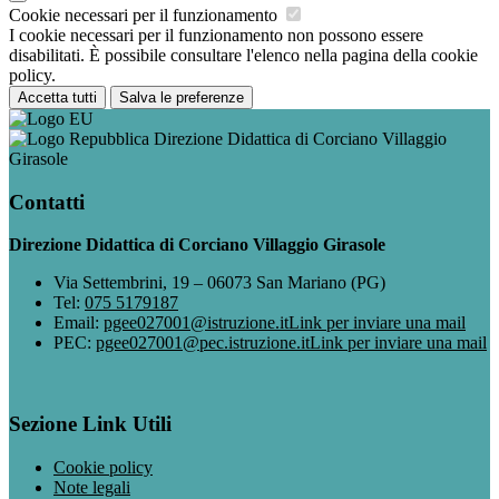
Cookie necessari per il funzionamento
I cookie necessari per il funzionamento non possono essere
disabilitati. È possibile consultare l'elenco nella pagina della cookie
policy.
Accetta tutti
Salva le preferenze
Direzione Didattica di Corciano Villaggio
Girasole
Contatti
Direzione Didattica di Corciano Villaggio Girasole
Via Settembrini, 19 – 06073 San Mariano (PG)
Tel:
075 5179187
Email:
pgee027001@istruzione.it
Link per inviare una mail
PEC:
pgee027001@pec.istruzione.it
Link per inviare una mail
Sezione Link Utili
Cookie policy
Note legali