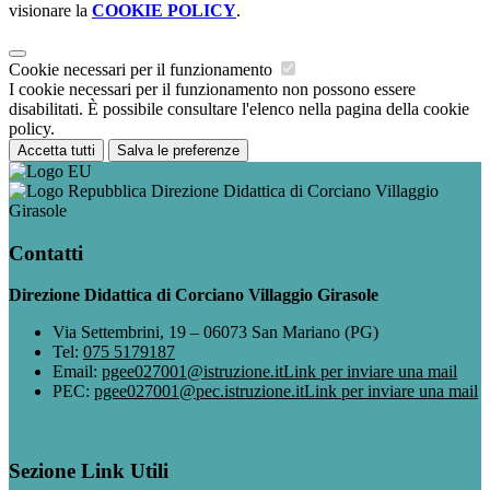
visionare la
COOKIE POLICY
.
Cookie necessari per il funzionamento
I cookie necessari per il funzionamento non possono essere
disabilitati. È possibile consultare l'elenco nella pagina della cookie
policy.
Accetta tutti
Salva le preferenze
Direzione Didattica di Corciano Villaggio
Girasole
Contatti
Direzione Didattica di Corciano Villaggio Girasole
Via Settembrini, 19 – 06073 San Mariano (PG)
Tel:
075 5179187
Email:
pgee027001@istruzione.it
Link per inviare una mail
PEC:
pgee027001@pec.istruzione.it
Link per inviare una mail
Sezione Link Utili